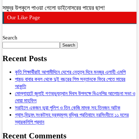
সমুদ্র উপকূলে পাওয়া গেলো ডাইনোসরের পায়ের ছাপ!
Our Like Page
Search
Search
Recent Posts
কৃতি শিক্ষার্থীরাই আগামীদিনে দেশের নেতৃত্ব দিবে মনজুর এলাহী এমপি
পাষন্ড বাবার কবল থেকে দুই বছরের শিশু সন্তানকে ফিরে পেতে মায়ের
আকুতি
মোল্লাহাটে জুলাই গণঅভ্যুত্থান দিবস উপলক্ষে বিএনপির আলোচনা সভা ও
দোয়া মাহফিল
সরাইলে একজন ভুয়া পুলিশ ও তিন কেজি মাদক সহ তিনজন আটক
গ্যাস,বিদ্যুৎ সংকটসহ দ্রব্যমূল্য বৃদ্ধির প্রতিবাদে নরসিংদীতে ১১ দলের
স্বারকলিপি প্রদান
Recent Comments