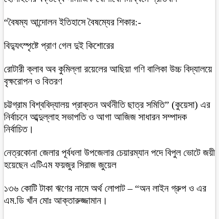
“বৈষম্য আন্দোলন ইতিহাসে বৈষম্যের শিকার:-
বিদ্যুৎস্পৃষ্টে প্রাণ গেল দুই কিশোরের
রোটারী ক্লাব অব কুমিল্লা রয়েলের আছিয়া গণি বালিকা উচ্চ বিদ্যালয়ে
বৃক্ষরোপন ও বিতরণ
চট্টগ্রাম বিশ্ববিদ্যালয় প্রাক্তন অর্থনীতি ছাত্র সমিতি” (কুয়েসা) এর
নির্বাচনে আব্দুল্লাহ সভাপতি ও আগা আজিজ সাধারন সম্পাদক
নির্বাচিত।
নেত্রকোনা জেলার পূর্বধলা উপজেলার চেয়ারম্যান পদে বিপুল ভোটে জয়ী
হয়েছেন এটিএম ফয়জুর সিরাজ জুয়েল
১৩৬ কোটি টাকা ঋণের নামে অর্থ লোপাট – “অন লাইন গ্রুপ ও এর
এম.ডি খাঁন মোঃ আক্তারুজ্জামান।