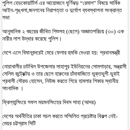
পুলিশ হেডকোয়ার্টার্স এর আয়োজনে ঘূর্ণিঝড় “রেমাল” বিষয়ে সার্বিক
আইন-শৃঙ্খলা,জনগনের নিরাপত্তা ও দুর্যোগ ব্যবস্থাপনা সংক্রান্ত
সভা
আনুমানিক ২ বছরের জীবিত শিশুসহ (ছেলে) অজ্ঞাতপরিচয় (৩০) এক
নারীর লাশ উদ্ধার করেছে পুলিশ।
দেশে এলে বিমানবন্দরেই মেরে ফেলার হুমকি দেওয়া হয়: প্রধানমন্ত্রী
নোয়াখালীর চাটখিল উপজেলার সাহাপুর ইউনিয়নের সোমপাড়ার, সন্ত্রাসী
সেলিম কন্ট্রেক্টর ও তার ছেলে হারুনের চাঁদাবাজিতে ভুক্তভুগী ডুবাই
প্রবাসী সৌরভ হোসেন, নিউজ করতে গিয়ে হামলার শিকার স্থানীয়
সাংবাদিক ।
ফ্রিল্যান্সিংয়ে সফল ময়মনসিংহের দিবস সাহা (আদর)
দেশের অর্থনীতির চাকা সচল করতে সম্মিলিত প্রচেষ্টার বিকল্প নেই-
মেয়র চট্টগ্রাম সিটি