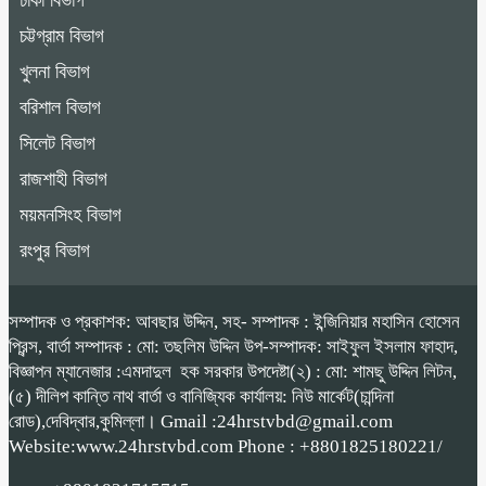
ঢাকা বিভাগ
চট্টগ্রাম বিভাগ
খুলনা বিভাগ
বরিশাল বিভাগ
সিলেট বিভাগ
রাজশাহী বিভাগ
ময়মনসিংহ বিভাগ
রংপুর বিভাগ
সম্পাদক ও প্রকাশক: আবছার উদ্দিন, সহ- সম্পাদক : ইন্জিনিয়ার মহাসিন হোসেন
প্রিন্স, বার্তা সম্পাদক : মো: তছলিম উদ্দিন উপ-সম্পাদক: সাইফুল ইসলাম ফাহাদ,
বিজ্ঞাপন ম্যানেজার :এমদাদুল হক সরকার উপদেষ্টা(২) : মো: শামছু উদ্দিন লিটন,
(৫) দীলিপ কান্তি নাথ বার্তা ও বানিজ্যিক কার্যালয়: নিউ মার্কেট(চান্দিনা
রোড),দেবিদ্বার,কুমিল্লা। Gmail :24hrstvbd@gmail.com
Website:www.24hrstvbd.com Phone : +8801825180221/