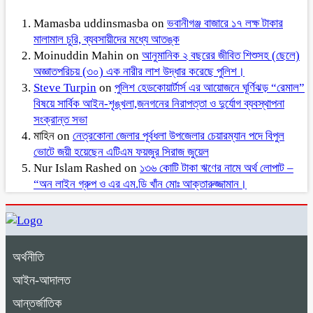
Mamasba uddinsmasba
on
ভবানীগঞ্জ বাজারে ১৭ লক্ষ টাকার
মালামাল চুরি, ব্যবসায়ীদের মধ্যে আতঙ্ক
Moinuddin Mahin
on
আনুমানিক ২ বছরের জীবিত শিশুসহ (ছেলে)
অজ্ঞাতপরিচয় (৩০) এক নারীর লাশ উদ্ধার করেছে পুলিশ।
Steve Turpin
on
পুলিশ হেডকোয়ার্টার্স এর আয়োজনে ঘূর্ণিঝড় “রেমাল”
বিষয়ে সার্বিক আইন-শৃঙ্খলা,জনগনের নিরাপত্তা ও দুর্যোগ ব্যবস্থাপনা
সংক্রান্ত সভা
মাহিন
on
নেত্রকোনা জেলার পূর্বধলা উপজেলার চেয়ারম্যান পদে বিপুল
ভোটে জয়ী হয়েছেন এটিএম ফয়জুর সিরাজ জুয়েল
Nur Islam Rashed
on
১৩৬ কোটি টাকা ঋণের নামে অর্থ লোপাট –
“অন লাইন গ্রুপ ও এর এম.ডি খাঁন মোঃ আক্তারুজ্জামান।
অর্থনীতি
আইন-আদালত
আন্তর্জাতিক