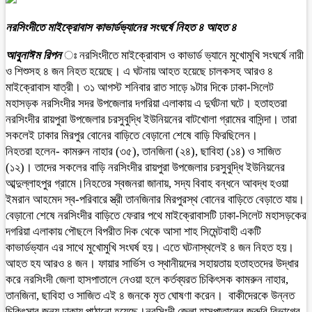
নরসিংদীতে মাইক্রোবাস কাভার্ডভ্যানের সংঘর্ষে নিহত ৪ আহত ৪
আবুনাঈম রিপন
ঃ নরসিংদীতে মাইক্রোবাস ও কাভার্ড ভ্যানে মুখোমুখি সংঘর্ষে নারী
ও শিশুসহ ৪ জন নিহত হয়েছে। এ ঘটনায় আহত হয়েছে চালকসহ আরও ৪
মাইক্রোবাস যাত্রী। ৩১ আগস্ট শনিবার রাত সাড়ে ৯টার দিকে ঢাকা-সিলেট
মহাসড়ক নরসিংদীর সদর উপজেলার দগরিয়া এলাকায় এ দুর্ঘটনা ঘটে। হতাহতরা
নরসিংদীর রায়পুরা উপজেলার চরসুবুদ্ধি ইউনিয়নের বাটখোলা গ্রামের বাসিন্দা। তারা
সকলেই ঢাকার মিরপুর বোনের বাড়িতে বেড়ানো শেষে বাড়ি ফিরছিলেন।
নিহতরা হলেন- কামরুন নাহার (৩৫), তানজিনা (২৪), ছাবিহা (১৪) ও সাজিত
(১২)। তাদের সকলের বাড়ি নরসিংদীর রায়পুরা উপজেলার চরসুবুদ্ধি ইউনিয়নের
আব্দুল্লাহপুর গ্রামে।নিহতের স্বজনরা জানায়, সদ্য বিবাহ বন্ধনে আবদ্ধ হওয়া
ইমরান আহমেদ স্ব-পরিবারে স্ত্রী তানজিনার মিরপুরস্থ বোনের বাড়িতে বেড়াতে যায়।
বেড়ানো শেষে নরসিংদীর বাড়িতে ফেরার পথে মাইক্রোবাসটি ঢাকা-সিলেট মহাসড়কের
দগরিয়া এলাকায় পৌছলে বিপরীত দিক থেকে আসা শাহ সিমেন্টবাহী একটি
কাভার্ডভ্যান এর সাথে মুখোমুখি সংঘর্ষ হয়। এতে ঘটনাস্থলেই ৪ জন নিহত হয়।
আহত হয আরও ৪ জন। ফায়ার সার্ভিস ও স্থানীয়দের সহায়তায় হতাহতদের উদ্ধার
করে নরসিংদী জেলা হাসপাতালে নেওয়া হলে কর্তব্যরত চিকিৎসক কামরুন নাহার,
তানজিনা, ছাবিহা ও সাজিত এই ৪ জনকে মৃত ঘোষণা করেন। বাকীদেরকে উন্নত
চিকিৎসার জন্য ঢাকায় পাঠানো হয়েছে।নরসিংদী জেলা হাসপাতালের জরুরি বিভাগের