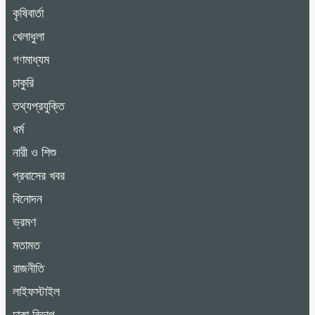
কৃষিবার্তা
খেলাধুলা
গণমাধ্যম
চাকুরি
তথ্যপ্রযুক্তি
ধর্ম
নারী ও শিশু
প্রবাসের খবর
বিনোদন
ভ্রমণ
মতামত
রাজনীতি
লাইফস্টাইল