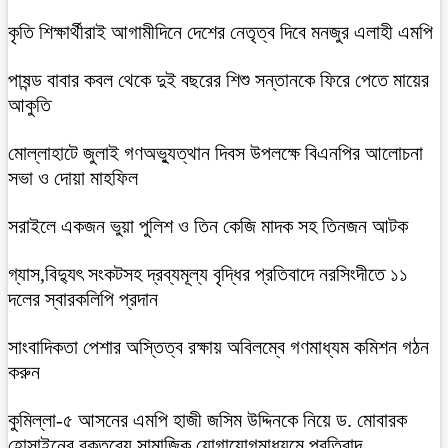
কৃতি শিক্ষার্থীরাই আগামীদিনে দেশের নেতৃত্ব দিবে মনজুর এলাহী এমপি
পাষন্ড বাবার কবল থেকে দুই বছরের শিশু সন্তানকে ফিরে পেতে মায়ের
আকুতি
মোল্লাহাটে জুলাই গণঅভ্যুত্থান দিবস উপলক্ষে বিএনপির আলোচনা
সভা ও দোয়া মাহফিল
সরাইলে একজন ভুয়া পুলিশ ও তিন কেজি মাদক সহ তিনজন আটক
গ্যাস,বিদ্যুৎ সংকটসহ দ্রব্যমূল্য বৃদ্ধির প্রতিবাদে নরসিংদীতে ১১
দলের স্বারকলিপি প্রদান
সাংবাদিকতা পেশার অস্তিত্ব রক্ষায় অবিলম্বে গণমাধ্যম কমিশন গঠন
করুন
কুমিল্লা-৫ আসনের এমপি হাজী জসিম উদ্দিনকে নিয়ে ড. মোবারক
হোসাইনের বক্তব্যে সামাজিক যোগাযোগমাধ্যমে প্রতিবাদ