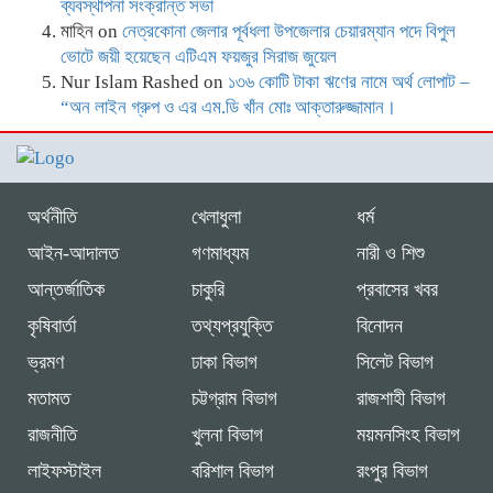
ব্যবস্থাপনা সংক্রান্ত সভা
মাহিন
on
নেত্রকোনা জেলার পূর্বধলা উপজেলার চেয়ারম্যান পদে বিপুল
ভোটে জয়ী হয়েছেন এটিএম ফয়জুর সিরাজ জুয়েল
Nur Islam Rashed
on
১৩৬ কোটি টাকা ঋণের নামে অর্থ লোপাট –
“অন লাইন গ্রুপ ও এর এম.ডি খাঁন মোঃ আক্তারুজ্জামান।
অর্থনীতি
খেলাধুলা
ধর্ম
আইন-আদালত
গণমাধ্যম
নারী ও শিশু
আন্তর্জাতিক
চাকুরি
প্রবাসের খবর
কৃষিবার্তা
তথ্যপ্রযুক্তি
বিনোদন
ভ্রমণ
ঢাকা বিভাগ
সিলেট বিভাগ
মতামত
চট্টগ্রাম বিভাগ
রাজশাহী বিভাগ
রাজনীতি
খুলনা বিভাগ
ময়মনসিংহ বিভাগ
লাইফস্টাইল
বরিশাল বিভাগ
রংপুর বিভাগ