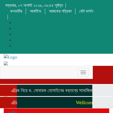
শুক্রবার, ০৭ অগাস্ট ২০২৬, ০৯:৫৫ পূর্বাহ্ন
কনভার্টার
আর্কাইভ
আজকের পত্রিকা
বেটা ভার্সন
Toggle
navigation
Headline
 উদ্দিনকে নিয়ে ড. মোবারক হোসাইনের বক্তব্যে সামাজিক যোগাযোগমাধ্যম
Headline
Wellcome to our webs
/
জাতীয়