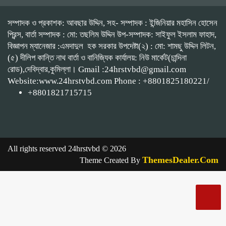
সম্পাদক ও প্রকাশক: আবছার উদ্দিন, সহ- সম্পাদক : ইন্জিনিয়ার মহাসিন হোসেন
প্রিন্স, বার্তা সম্পাদক : মো: তছলিম উদ্দিন উপ-সম্পাদক: সাইফুল ইসলাম ফাহাদ,
বিজ্ঞাপন ম্যানেজার :এমদাদুল হক সরকার উপদেষ্টা(২) : মো: শামছু উদ্দিন লিটন,
(৫) দীলিপ কান্তি নাথ বার্তা ও বানিজ্যিক কার্যালয়: নিউ মার্কেট(চান্দিনা
রোড),দেবিদ্বার,কুমিল্লা। Gmail :24hrstvbd@gmail.com
Website:www.24hrstvbd.com Phone : +8801825180221/
+8801821715715
All rights reserved 24hrstvbd © 2026
ThemesDealer.Com
Theme Created By