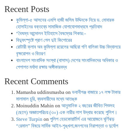
Recent Posts
কুমিল্লা-৫ আসনের এমপি হাজী জসিম উদ্দিনকে নিয়ে ড. মোবারক
হোসাইনের বক্তব্যে সামাজিক যোগাযোগমাধ্যমে প্রতিবাদ
“বৈষম্য আন্দোলন ইতিহাসে বৈষম্যের শিকার:-
বিদ্যুৎস্পৃষ্টে প্রাণ গেল দুই কিশোরের
রোটারী ক্লাব অব কুমিল্লা রয়েলের আছিয়া গণি বালিকা উচ্চ বিদ্যালয়ে
বৃক্ষরোপন ও বিতরণ
বাংলাদেশ সাংবাদিক সংস্থা (বাসাস) দেশের সাংবাদিকদের অধিকার ও
পেশাগত মর্যাদা রক্ষায় অঙ্গীকারবদ্ধ
Recent Comments
Mamasba uddinsmasba
on
ভবানীগঞ্জ বাজারে ১৭ লক্ষ টাকার
মালামাল চুরি, ব্যবসায়ীদের মধ্যে আতঙ্ক
Moinuddin Mahin
on
আনুমানিক ২ বছরের জীবিত শিশুসহ
(ছেলে) অজ্ঞাতপরিচয় (৩০) এক নারীর লাশ উদ্ধার করেছে পুলিশ।
Steve Turpin
on
পুলিশ হেডকোয়ার্টার্স এর আয়োজনে ঘূর্ণিঝড়
“রেমাল” বিষয়ে সার্বিক আইন-শৃঙ্খলা,জনগনের নিরাপত্তা ও দুর্যোগ