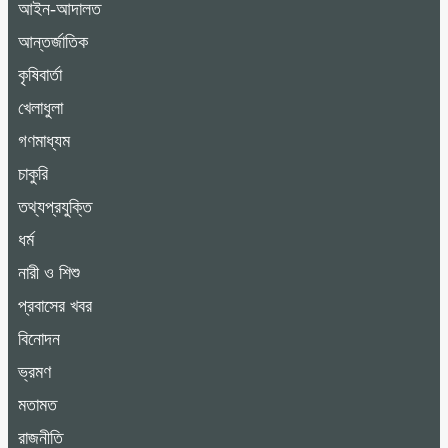
আইন-আদালত
আন্তর্জাতিক
কৃষিবার্তা
খেলাধুলা
গণমাধ্যম
চাকুরি
তথ্যপ্রযুক্তি
ধর্ম
নারী ও শিশু
প্রবাসের খবর
বিনোদন
ভ্রমণ
মতামত
রাজনীতি