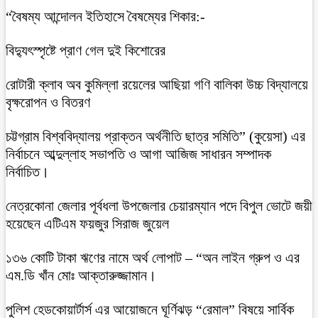
“বৈষম্য আন্দোলন ইতিহাসে বৈষম্যের শিকার:-
বিদ্যুৎস্পৃষ্টে প্রাণ গেল দুই কিশোরের
রোটারী ক্লাব অব কুমিল্লা রয়েলের আছিয়া গণি বালিকা উচ্চ বিদ্যালয়ে
বৃক্ষরোপন ও বিতরণ
চট্টগ্রাম বিশ্ববিদ্যালয় প্রাক্তন অর্থনীতি ছাত্র সমিতি” (কুয়েসা) এর
নির্বাচনে আব্দুল্লাহ সভাপতি ও আগা আজিজ সাধারন সম্পাদক
নির্বাচিত।
নেত্রকোনা জেলার পূর্বধলা উপজেলার চেয়ারম্যান পদে বিপুল ভোটে জয়ী
হয়েছেন এটিএম ফয়জুর সিরাজ জুয়েল
১৩৬ কোটি টাকা ঋণের নামে অর্থ লোপাট – “অন লাইন গ্রুপ ও এর
এম.ডি খাঁন মোঃ আক্তারুজ্জামান।
পুলিশ হেডকোয়ার্টার্স এর আয়োজনে ঘূর্ণিঝড় “রেমাল” বিষয়ে সার্বিক