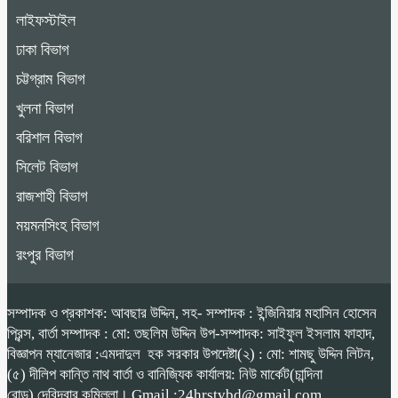
লাইফস্টাইল
ঢাকা বিভাগ
চট্টগ্রাম বিভাগ
খুলনা বিভাগ
বরিশাল বিভাগ
সিলেট বিভাগ
রাজশাহী বিভাগ
ময়মনসিংহ বিভাগ
রংপুর বিভাগ
সম্পাদক ও প্রকাশক: আবছার উদ্দিন, সহ- সম্পাদক : ইন্জিনিয়ার মহাসিন হোসেন
প্রিন্স, বার্তা সম্পাদক : মো: তছলিম উদ্দিন উপ-সম্পাদক: সাইফুল ইসলাম ফাহাদ,
বিজ্ঞাপন ম্যানেজার :এমদাদুল হক সরকার উপদেষ্টা(২) : মো: শামছু উদ্দিন লিটন,
(৫) দীলিপ কান্তি নাথ বার্তা ও বানিজ্যিক কার্যালয়: নিউ মার্কেট(চান্দিনা
রোড),দেবিদ্বার,কুমিল্লা। Gmail :24hrstvbd@gmail.com