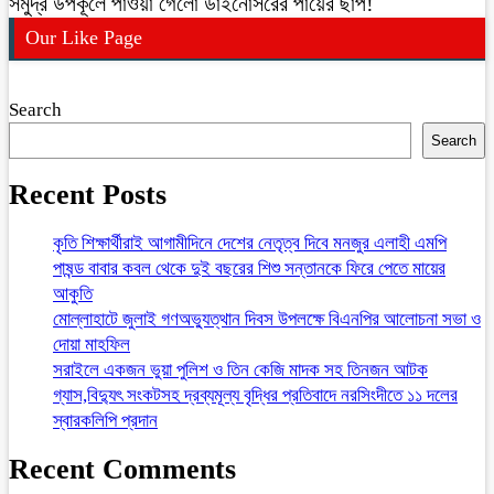
সমুদ্র উপকূলে পাওয়া গেলো ডাইনোসরের পায়ের ছাপ!
Our Like Page
Search
Search
Recent Posts
কৃতি শিক্ষার্থীরাই আগামীদিনে দেশের নেতৃত্ব দিবে মনজুর এলাহী এমপি
পাষন্ড বাবার কবল থেকে দুই বছরের শিশু সন্তানকে ফিরে পেতে মায়ের
আকুতি
মোল্লাহাটে জুলাই গণঅভ্যুত্থান দিবস উপলক্ষে বিএনপির আলোচনা সভা ও
দোয়া মাহফিল
সরাইলে একজন ভুয়া পুলিশ ও তিন কেজি মাদক সহ তিনজন আটক
গ্যাস,বিদ্যুৎ সংকটসহ দ্রব্যমূল্য বৃদ্ধির প্রতিবাদে নরসিংদীতে ১১ দলের
স্বারকলিপি প্রদান
Recent Comments