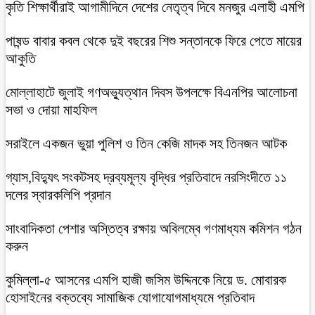
কৃতি শিক্ষার্থীরাই আগামীদিনে দেশের নেতৃত্ব দিবে মনজুর এলাহী এমপি
পাষন্ড বাবার কবল থেকে দুই বছরের শিশু সন্তানকে ফিরে পেতে মায়ের
আকুতি
মোল্লাহাটে জুলাই গণঅভ্যুত্থান দিবস উপলক্ষে বিএনপির আলোচনা
সভা ও দোয়া মাহফিল
সরাইলে একজন ভুয়া পুলিশ ও তিন কেজি মাদক সহ তিনজন আটক
গ্যাস,বিদ্যুৎ সংকটসহ দ্রব্যমূল্য বৃদ্ধির প্রতিবাদে নরসিংদীতে ১১
দলের স্বারকলিপি প্রদান
সাংবাদিকতা পেশার অস্তিত্ব রক্ষায় অবিলম্বে গণমাধ্যম কমিশন গঠন
করুন
কুমিল্লা-৫ আসনের এমপি হাজী জসিম উদ্দিনকে নিয়ে ড. মোবারক
হোসাইনের বক্তব্যে সামাজিক যোগাযোগমাধ্যমে প্রতিবাদ