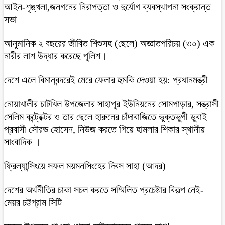
আইন-শৃঙ্খলা,জনগনের নিরাপত্তা ও দুর্যোগ ব্যবস্থাপনা সংক্রান্ত
সভা
আনুমানিক ২ বছরের জীবিত শিশুসহ (ছেলে) অজ্ঞাতপরিচয় (৩০) এক
নারীর লাশ উদ্ধার করেছে পুলিশ।
দেশে এলে বিমানবন্দরেই মেরে ফেলার হুমকি দেওয়া হয়: প্রধানমন্ত্রী
নোয়াখালীর চাটখিল উপজেলার সাহাপুর ইউনিয়নের সোমপাড়ার, সন্ত্রাসী
সেলিম কন্ট্রেক্টর ও তার ছেলে হারুনের চাঁদাবাজিতে ভুক্তভুগী ডুবাই
প্রবাসী সৌরভ হোসেন, নিউজ করতে গিয়ে হামলার শিকার স্থানীয়
সাংবাদিক ।
ফ্রিল্যান্সিংয়ে সফল ময়মনসিংহের দিবস সাহা (আদর)
দেশের অর্থনীতির চাকা সচল করতে সম্মিলিত প্রচেষ্টার বিকল্প নেই-
মেয়র চট্টগ্রাম সিটি