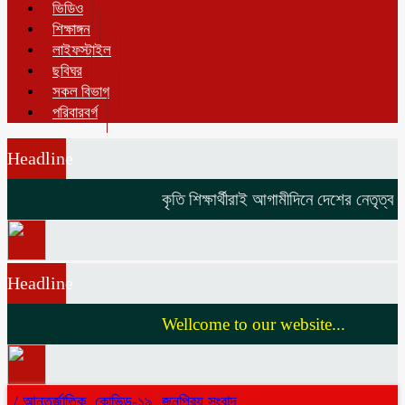
ভিডিও
শিক্ষাঙ্গন
লাইফস্টাইল
ছবিঘর
সকল বিভাগ
পরিবারবর্গ
Headline
কৃতি শিক্ষার্থীরাই আগামীদিনে দেশের নেতৃত্ব দি
Headline
Wellcome to our website...
/
আন্তর্জাতিক
,
কোভিড-১৯
,
জনপ্রিয় সংবাদ