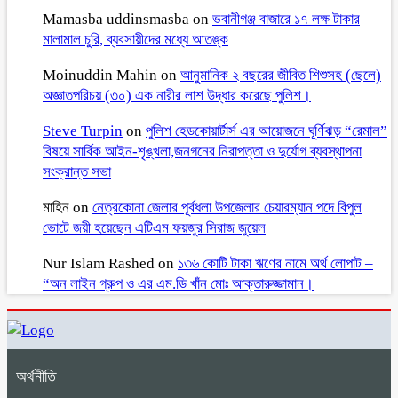
Mamasba uddinsmasba
on
ভবানীগঞ্জ বাজারে ১৭ লক্ষ টাকার
মালামাল চুরি, ব্যবসায়ীদের মধ্যে আতঙ্ক
Moinuddin Mahin
on
আনুমানিক ২ বছরের জীবিত শিশুসহ (ছেলে)
অজ্ঞাতপরিচয় (৩০) এক নারীর লাশ উদ্ধার করেছে পুলিশ।
Steve Turpin
on
পুলিশ হেডকোয়ার্টার্স এর আয়োজনে ঘূর্ণিঝড় “রেমাল”
বিষয়ে সার্বিক আইন-শৃঙ্খলা,জনগনের নিরাপত্তা ও দুর্যোগ ব্যবস্থাপনা
সংক্রান্ত সভা
মাহিন
on
নেত্রকোনা জেলার পূর্বধলা উপজেলার চেয়ারম্যান পদে বিপুল
ভোটে জয়ী হয়েছেন এটিএম ফয়জুর সিরাজ জুয়েল
Nur Islam Rashed
on
১৩৬ কোটি টাকা ঋণের নামে অর্থ লোপাট –
“অন লাইন গ্রুপ ও এর এম.ডি খাঁন মোঃ আক্তারুজ্জামান।
অর্থনীতি