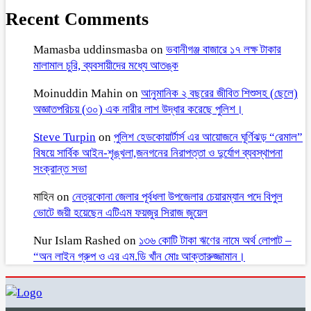
Recent Comments
Mamasba uddinsmasba
on
ভবানীগঞ্জ বাজারে ১৭ লক্ষ টাকার
মালামাল চুরি, ব্যবসায়ীদের মধ্যে আতঙ্ক
Moinuddin Mahin
on
আনুমানিক ২ বছরের জীবিত শিশুসহ (ছেলে)
অজ্ঞাতপরিচয় (৩০) এক নারীর লাশ উদ্ধার করেছে পুলিশ।
Steve Turpin
on
পুলিশ হেডকোয়ার্টার্স এর আয়োজনে ঘূর্ণিঝড় “রেমাল”
বিষয়ে সার্বিক আইন-শৃঙ্খলা,জনগনের নিরাপত্তা ও দুর্যোগ ব্যবস্থাপনা
সংক্রান্ত সভা
মাহিন
on
নেত্রকোনা জেলার পূর্বধলা উপজেলার চেয়ারম্যান পদে বিপুল
ভোটে জয়ী হয়েছেন এটিএম ফয়জুর সিরাজ জুয়েল
Nur Islam Rashed
on
১৩৬ কোটি টাকা ঋণের নামে অর্থ লোপাট –
“অন লাইন গ্রুপ ও এর এম.ডি খাঁন মোঃ আক্তারুজ্জামান।