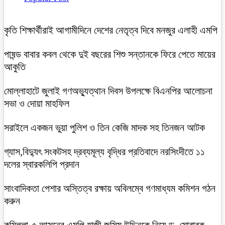
কৃতি শিক্ষার্থীরাই আগামীদিনে দেশের নেতৃত্ব দিবে মনজুর এলাহী এমপি
পাষন্ড বাবার কবল থেকে দুই বছরের শিশু সন্তানকে ফিরে পেতে মায়ের
আকুতি
মোল্লাহাটে জুলাই গণঅভ্যুত্থান দিবস উপলক্ষে বিএনপির আলোচনা
সভা ও দোয়া মাহফিল
সরাইলে একজন ভুয়া পুলিশ ও তিন কেজি মাদক সহ তিনজন আটক
গ্যাস,বিদ্যুৎ সংকটসহ দ্রব্যমূল্য বৃদ্ধির প্রতিবাদে নরসিংদীতে ১১
দলের স্বারকলিপি প্রদান
সাংবাদিকতা পেশার অস্তিত্ব রক্ষায় অবিলম্বে গণমাধ্যম কমিশন গঠন
করুন
কুমিল্লা-৫ আসনের এমপি হাজী জসিম উদ্দিনকে নিয়ে ড. মোবারক