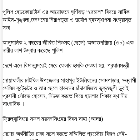
পুলিশ হেডকোয়ার্টার্স এর আয়োজনে ঘূর্ণিঝড় “রেমাল” বিষয়ে সার্বিক
আইন-শৃঙ্খলা,জনগনের নিরাপত্তা ও দুর্যোগ ব্যবস্থাপনা সংক্রান্ত
সভা
আনুমানিক ২ বছরের জীবিত শিশুসহ (ছেলে) অজ্ঞাতপরিচয় (৩০) এক
নারীর লাশ উদ্ধার করেছে পুলিশ।
দেশে এলে বিমানবন্দরেই মেরে ফেলার হুমকি দেওয়া হয়: প্রধানমন্ত্রী
নোয়াখালীর চাটখিল উপজেলার সাহাপুর ইউনিয়নের সোমপাড়ার, সন্ত্রাসী
সেলিম কন্ট্রেক্টর ও তার ছেলে হারুনের চাঁদাবাজিতে ভুক্তভুগী ডুবাই
প্রবাসী সৌরভ হোসেন, নিউজ করতে গিয়ে হামলার শিকার স্থানীয়
সাংবাদিক ।
ফ্রিল্যান্সিংয়ে সফল ময়মনসিংহের দিবস সাহা (আদর)
দেশের অর্থনীতির চাকা সচল করতে সম্মিলিত প্রচেষ্টার বিকল্প নেই-