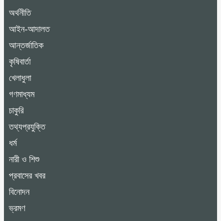
অর্থনীতি
আইন-আদালত
আন্তর্জাতিক
কৃষিবার্তা
খেলাধুলা
গণমাধ্যম
চাকুরি
তথ্যপ্রযুক্তি
ধর্ম
নারী ও শিশু
প্রবাসের খবর
বিনোদন
ভ্রমণ