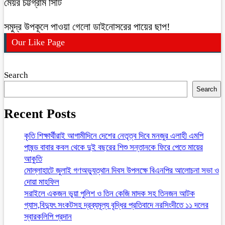
মেয়র চট্টগ্রাম সিটি
সমুদ্র উপকূলে পাওয়া গেলো ডাইনোসরের পায়ের ছাপ!
Our Like Page
Search
Search
Recent Posts
কৃতি শিক্ষার্থীরাই আগামীদিনে দেশের নেতৃত্ব দিবে মনজুর এলাহী এমপি
পাষন্ড বাবার কবল থেকে দুই বছরের শিশু সন্তানকে ফিরে পেতে মায়ের
আকুতি
মোল্লাহাটে জুলাই গণঅভ্যুত্থান দিবস উপলক্ষে বিএনপির আলোচনা সভা ও
দোয়া মাহফিল
সরাইলে একজন ভুয়া পুলিশ ও তিন কেজি মাদক সহ তিনজন আটক
গ্যাস,বিদ্যুৎ সংকটসহ দ্রব্যমূল্য বৃদ্ধির প্রতিবাদে নরসিংদীতে ১১ দলের
স্বারকলিপি প্রদান