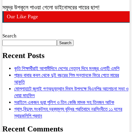
সমুদ্র উপকূলে পাওয়া গেলো ডাইনোসরের পায়ের ছাপ!
Our Like Page
Search
Search
Recent Posts
কৃতি শিক্ষার্থীরাই আগামীদিনে দেশের নেতৃত্ব দিবে মনজুর এলাহী এমপি
পাষন্ড বাবার কবল থেকে দুই বছরের শিশু সন্তানকে ফিরে পেতে মায়ের
আকুতি
মোল্লাহাটে জুলাই গণঅভ্যুত্থান দিবস উপলক্ষে বিএনপির আলোচনা সভা ও
দোয়া মাহফিল
সরাইলে একজন ভুয়া পুলিশ ও তিন কেজি মাদক সহ তিনজন আটক
গ্যাস,বিদ্যুৎ সংকটসহ দ্রব্যমূল্য বৃদ্ধির প্রতিবাদে নরসিংদীতে ১১ দলের
স্বারকলিপি প্রদান
Recent Comments