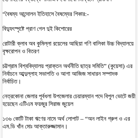
“বৈষম্য আন্দোলন ইতিহাসে বৈষম্যের শিকার:-
বিদ্যুৎস্পৃষ্টে প্রাণ গেল দুই কিশোরের
রোটারী ক্লাব অব কুমিল্লা রয়েলের আছিয়া গণি বালিকা উচ্চ বিদ্যালয়ে
বৃক্ষরোপন ও বিতরণ
চট্টগ্রাম বিশ্ববিদ্যালয় প্রাক্তন অর্থনীতি ছাত্র সমিতি” (কুয়েসা) এর
নির্বাচনে আব্দুল্লাহ সভাপতি ও আগা আজিজ সাধারন সম্পাদক
নির্বাচিত।
নেত্রকোনা জেলার পূর্বধলা উপজেলার চেয়ারম্যান পদে বিপুল ভোটে জয়ী
হয়েছেন এটিএম ফয়জুর সিরাজ জুয়েল
১৩৬ কোটি টাকা ঋণের নামে অর্থ লোপাট – “অন লাইন গ্রুপ ও এর
এম.ডি খাঁন মোঃ আক্তারুজ্জামান।