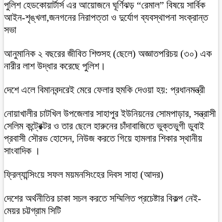
পুলিশ হেডকোয়ার্টার্স এর আয়োজনে ঘূর্ণিঝড় “রেমাল” বিষয়ে সার্বিক
আইন-শৃঙ্খলা,জনগনের নিরাপত্তা ও দুর্যোগ ব্যবস্থাপনা সংক্রান্ত
সভা
আনুমানিক ২ বছরের জীবিত শিশুসহ (ছেলে) অজ্ঞাতপরিচয় (৩০) এক
নারীর লাশ উদ্ধার করেছে পুলিশ।
দেশে এলে বিমানবন্দরেই মেরে ফেলার হুমকি দেওয়া হয়: প্রধানমন্ত্রী
নোয়াখালীর চাটখিল উপজেলার সাহাপুর ইউনিয়নের সোমপাড়ার, সন্ত্রাসী
সেলিম কন্ট্রেক্টর ও তার ছেলে হারুনের চাঁদাবাজিতে ভুক্তভুগী ডুবাই
প্রবাসী সৌরভ হোসেন, নিউজ করতে গিয়ে হামলার শিকার স্থানীয়
সাংবাদিক ।
ফ্রিল্যান্সিংয়ে সফল ময়মনসিংহের দিবস সাহা (আদর)
দেশের অর্থনীতির চাকা সচল করতে সম্মিলিত প্রচেষ্টার বিকল্প নেই-
মেয়র চট্টগ্রাম সিটি