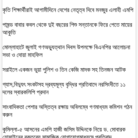
কৃতি শিক্ষার্থীরাই আগামীদিনে দেশের নেতৃত্ব দিবে মনজুর এলাহী এমপি
পাষন্ড বাবার কবল থেকে দুই বছরের শিশু সন্তানকে ফিরে পেতে মায়ের
আকুতি
মোল্লাহাটে জুলাই গণঅভ্যুত্থান দিবস উপলক্ষে বিএনপির আলোচনা
সভা ও দোয়া মাহফিল
সরাইলে একজন ভুয়া পুলিশ ও তিন কেজি মাদক সহ তিনজন আটক
গ্যাস,বিদ্যুৎ সংকটসহ দ্রব্যমূল্য বৃদ্ধির প্রতিবাদে নরসিংদীতে ১১
দলের স্বারকলিপি প্রদান
সাংবাদিকতা পেশার অস্তিত্ব রক্ষায় অবিলম্বে গণমাধ্যম কমিশন গঠন
করুন
কুমিল্লা-৫ আসনের এমপি হাজী জসিম উদ্দিনকে নিয়ে ড. মোবারক
হোসাইনের বক্তব্যে সামাজিক যোগাযোগমাধ্যমে প্রতিবাদ