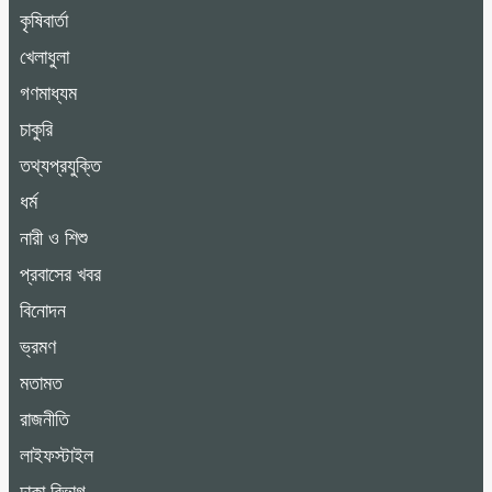
কৃষিবার্তা
খেলাধুলা
গণমাধ্যম
চাকুরি
তথ্যপ্রযুক্তি
ধর্ম
নারী ও শিশু
প্রবাসের খবর
বিনোদন
ভ্রমণ
মতামত
রাজনীতি
লাইফস্টাইল