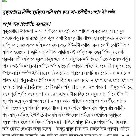
মুক্তাগাছায় নিরীহ ব্যক্তির জমি দখল করে আওয়ামীলীগ নেতার ইট ভাটা
অপুর্ব, ষ্টাফ রিপোর্টার, বাংলাদেশ
মুক্তাগাছা উপজেলা আওয়ামীলীগের সাংগঠনিক সম্পাদক আক্তারুজ্জামান বাবুল
ওরফে বাবুল মিয়া রাজনৈতিক প্রভাব খাটিয়ে স্থানীয় শাহজাহান তালুকদার নামে এক
ব্যক্তির ১.২৩ একর জমি জবর দখল করে ইটভাটা স্থাপন করে কোটি কোটি টাকার
মালিক হয়েছেন। জমি ভাড়ার টাকা আদায়ে ওই ব্যক্তি সমাজের বিভিন্ন নেতা/
প্রভাবশালী ব্যক্তির স্বরণাপন্য হলে তারা বাবুলকে জমি ছেড়ে দিতে বললেও বাবুল
তার রাজনৈতিক প্রভাব খাটিয়ে জমি ছাড়েননি/ভাড়াও পরিশোধ করেননি। সূত্রমতে,
উপজেলার দাওগাঁও ইউনিয়নের দরিকাঠবওলা গ্রামের সামানিয়ার মোড় এলাকার মোঃ
শাহজাহান তালুকদারের পৈত্রিক সম্পত্তি যার দাগ নং ২৭২,২৭৩,২৭৪,২৭৫,২৭৬ ও
২৭৭, মৌজা-দরিকাঠবওলা, মোট জমির পরিমাণ ১ একর ২৩ শতাংশ। উক্ত জমি ১৬
বছর পূর্বে প্রতি বছর ভাড়া বাবদ ৪০ হাজার টাকা হিসেবে বাবুল ভাড়া নিয়ে ইটভাটা
স্থাপন করে ব্যবসা শুরু করে। ২ বছর ভাড়া পরিশোধ করার পর পরবর্তীতে ভাড়ার
টাকা দিতে বাবুল গরিমসি করতে থাকে। এ ব্যাপারে শাহজাহান তালুকদার স্থানীয়
গন্যমান্যব্যক্তি, ইউপি চেয়ারম্যান এবং উপজেলা পর্যায়ে রাজনৈতিক ব্যক্তির
স্বরণাপন্য হলে একাধিক শালিস হয়। শালিসে বাবুল মিয়াকে ভাড়া পরিশোধ এবং
জমি ফেরত দেওয়ার জন্য বলেন। কিন্তু বাবুল মিয়া তার রাজনৈতিক প্রভাব খাটিয়ে
ভাড়া পরিশোধ করেননি এবং জমি না ছেড়ে জবরদখল করে রাখেন। গত জুন ২০২৪