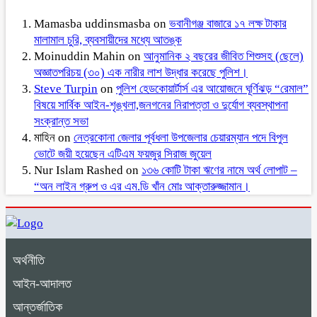
Mamasba uddinsmasba
on
ভবানীগঞ্জ বাজারে ১৭ লক্ষ টাকার
মালামাল চুরি, ব্যবসায়ীদের মধ্যে আতঙ্ক
Moinuddin Mahin
on
আনুমানিক ২ বছরের জীবিত শিশুসহ (ছেলে)
অজ্ঞাতপরিচয় (৩০) এক নারীর লাশ উদ্ধার করেছে পুলিশ।
Steve Turpin
on
পুলিশ হেডকোয়ার্টার্স এর আয়োজনে ঘূর্ণিঝড় “রেমাল”
বিষয়ে সার্বিক আইন-শৃঙ্খলা,জনগনের নিরাপত্তা ও দুর্যোগ ব্যবস্থাপনা
সংক্রান্ত সভা
মাহিন
on
নেত্রকোনা জেলার পূর্বধলা উপজেলার চেয়ারম্যান পদে বিপুল
ভোটে জয়ী হয়েছেন এটিএম ফয়জুর সিরাজ জুয়েল
Nur Islam Rashed
on
১৩৬ কোটি টাকা ঋণের নামে অর্থ লোপাট –
“অন লাইন গ্রুপ ও এর এম.ডি খাঁন মোঃ আক্তারুজ্জামান।
অর্থনীতি
আইন-আদালত
আন্তর্জাতিক