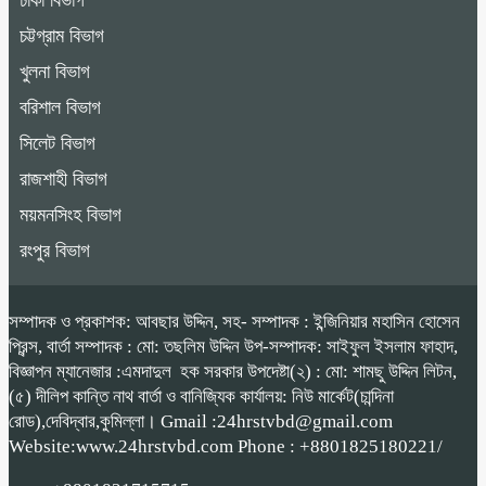
ঢাকা বিভাগ
চট্টগ্রাম বিভাগ
খুলনা বিভাগ
বরিশাল বিভাগ
সিলেট বিভাগ
রাজশাহী বিভাগ
ময়মনসিংহ বিভাগ
রংপুর বিভাগ
সম্পাদক ও প্রকাশক: আবছার উদ্দিন, সহ- সম্পাদক : ইন্জিনিয়ার মহাসিন হোসেন
প্রিন্স, বার্তা সম্পাদক : মো: তছলিম উদ্দিন উপ-সম্পাদক: সাইফুল ইসলাম ফাহাদ,
বিজ্ঞাপন ম্যানেজার :এমদাদুল হক সরকার উপদেষ্টা(২) : মো: শামছু উদ্দিন লিটন,
(৫) দীলিপ কান্তি নাথ বার্তা ও বানিজ্যিক কার্যালয়: নিউ মার্কেট(চান্দিনা
রোড),দেবিদ্বার,কুমিল্লা। Gmail :24hrstvbd@gmail.com
Website:www.24hrstvbd.com Phone : +8801825180221/