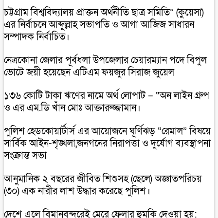
চট্টগ্রাম বিশ্ববিদ্যালয় প্রাক্তন অর্থনীতি ছাত্র সমিতি” (কুয়েসা)
এর নির্বাচনে আব্দুল্লাহ সভাপতি ও আগা আজিজ সাধারন
সম্পাদক নির্বাচিত।
নেত্রকোনা জেলার পূর্বধলা উপজেলার চেয়ারম্যান পদে বিপুল
ভোটে জয়ী হয়েছেন এটিএম ফয়জুর সিরাজ জুয়েল
১৩৬ কোটি টাকা ঋণের নামে অর্থ লোপাট – “অন লাইন গ্রুপ
ও এর এম.ডি খাঁন মোঃ আক্তারুজ্জামান।
পুলিশ হেডকোয়ার্টার্স এর আয়োজনে ঘূর্ণিঝড় “রেমাল” বিষয়ে
সার্বিক আইন-শৃঙ্খলা,জনগনের নিরাপত্তা ও দুর্যোগ ব্যবস্থাপনা
সংক্রান্ত সভা
আনুমানিক ২ বছরের জীবিত শিশুসহ (ছেলে) অজ্ঞাতপরিচয়
(৩০) এক নারীর লাশ উদ্ধার করেছে পুলিশ।
দেশে এলে বিমানবন্দরেই মেরে ফেলার হুমকি দেওয়া হয়: