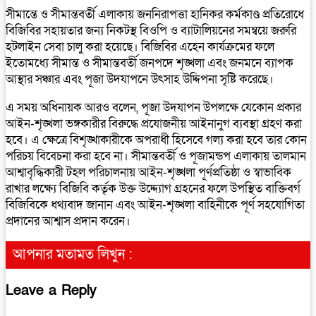
সীমান্তে ও সীমান্তবর্তী এলাকায় জননিরাপত্তা হানিকর কর্মকাণ্ড প্রতিরোধে
বিজিবির সহায়তার জন্য নিকটস্থ বিওপি ও ব্যাটালিয়নের সমন্বয়ে জরুরি
হটলাইন সেবা চালু করা হয়েছে। বিজিবির এহেন কার্যক্রমের ফলে
ইতোমধ্যে সীমান্ত ও সীমান্তবর্তী জনপদে শৃঙ্খলা এবং জনমনে ব্যাপক
আস্থার সঞ্চার এবং পূজা উদযাপনে উৎসাহ উদ্দিপনা সৃষ্টি করেছে।
এ সময় অধিনায়ক আরও বলেন, পূজা উদযাপন উপলক্ষে যেকোন প্রকার
আইন-শৃঙ্খলা ভঙ্গকারীর বিরুদ্ধে প্রযোজনীয় আইনানুগ ব্যবস্থা গ্রহণ করা
হবে। এ ক্ষেত্রে বিশৃঙ্খাকারীকে অপরাধী হিসেবে গল্য করা হবে তার কোন
পরিচয় বিবেচনা করা হবে না। সীমান্তবর্তী ও পূজামন্ডপ এলাকায় তালমান
আশ্বাবৃদ্ধিকারী টহল পরিচালনায় আইন-শৃঙ্খলা পূর্ণপ্রতিষ্ঠা ও স্বাভাবিক
রাখার লক্ষ্যে বিজিবি কর্তৃক উক্ত উদ্দ্যোগ গ্রহনের ফলে উপস্থিত বাক্তিবর্গ
বিজিবিকে ধথ্যবাদ জানান এবং আইন-শৃঙ্খলা বাহিনীকে পূর্ণ সহযোগিতা
প্রদানের আশ্বাস প্রদান করেন।
আপনার মতামত লিখুন :
Leave a Reply