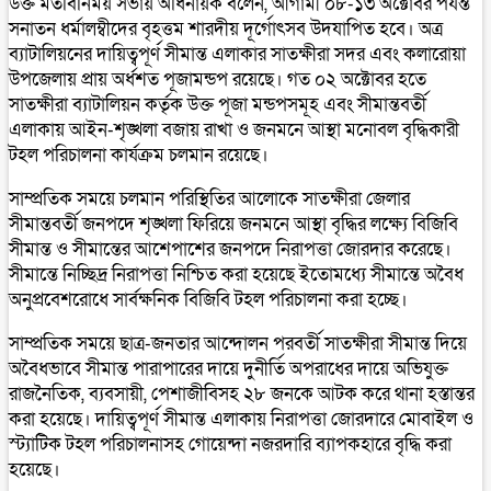
উক্ত মতবিনিময় সভায় অধিনায়ক বলেন, আগামী ০৮-১৩ অক্টোবর পর্যন্ত
সনাতন ধর্মালম্বীদের বৃহত্তম শারদীয় দূর্গোৎসব উদযাপিত হবে। অত্র
ব্যাটালিয়নের দায়িত্বপূর্ণ সীমান্ত এলাকার সাতক্ষীরা সদর এবং কলারোয়া
উপজেলায় প্রায় অর্ধশত পূজামন্ডপ রয়েছে। গত ০২ অক্টোবর হতে
সাতক্ষীরা ব্যাটালিয়ন কর্তৃক উক্ত পূজা মন্ডপসমূহ এবং সীমান্তবর্তী
এলাকায় আইন-শৃঙ্খলা বজায় রাখা ও জনমনে আস্থা মনোবল বৃদ্ধিকারী
টহল পরিচালনা কার্যক্রম চলমান রয়েছে।
সাম্প্রতিক সময়ে চলমান পরিস্থিতির আলোকে সাতক্ষীরা জেলার
সীমান্তবর্তী জনপদে শৃঙ্খলা ফিরিয়ে জনমনে আস্থা বৃদ্ধির লক্ষ্যে বিজিবি
সীমান্ত ও সীমান্তের আশেপাশের জনপদে নিরাপত্তা জোরদার করেছে।
সীমান্তে নিচ্ছিদ্র নিরাপত্তা নিশ্চিত করা হয়েছে ইতোমধ্যে সীমান্তে অবৈধ
অনুপ্রবেশরোধে সার্বক্ষনিক বিজিবি টহল পরিচালনা করা হচ্ছে।
সাম্প্রতিক সময়ে ছাত্র-জনতার আন্দোলন পরবর্তী সাতক্ষীরা সীমান্ত দিয়ে
অবৈধভাবে সীমান্ত পারাপারের দায়ে দুনীর্তি অপরাধের দায়ে অভিযুক্ত
রাজনৈতিক, ব্যবসায়ী, পেশাজীবিসহ ২৮ জনকে আটক করে থানা হস্তান্তর
করা হয়েছে। দায়িত্বপূর্ণ সীমান্ত এলাকায় নিরাপত্তা জোরদারে মোবাইল ও
স্ট্যাটিক টহল পরিচালনাসহ গোয়েন্দা নজরদারি ব্যাপকহারে বৃদ্ধি করা
হয়েছে।