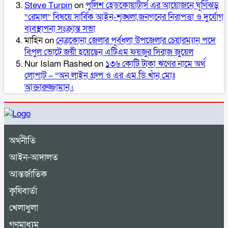
Steve Turpin
on
পুলিশ হেডকোয়ার্টার্স এর আয়োজনে ঘূর্ণিঝড়
“রেমাল” বিষয়ে সার্বিক আইন-শৃঙ্খলা,জনগনের নিরাপত্তা ও দুর্যোগ
ব্যবস্থাপনা সংক্রান্ত সভা
মাহিন
on
নেত্রকোনা জেলার পূর্বধলা উপজেলার চেয়ারম্যান পদে
বিপুল ভোটে জয়ী হয়েছেন এটিএম ফয়জুর সিরাজ জুয়েল
Nur Islam Rashed
on
১৩৬ কোটি টাকা ঋণের নামে অর্থ
লোপাট – “অন লাইন গ্রুপ ও এর এম.ডি খাঁন মোঃ
আক্তারুজ্জামান।
অর্থনীতি
আইন-আদালত
আন্তর্জাতিক
কৃষিবার্তা
খেলাধুলা
গণমাধ্যম