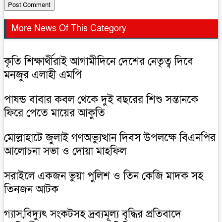
More News Of This Category
কৃতি শিক্ষার্থীরাই আগামীদিনে দেশের নেতৃত্ব দিবে
মনজুর এলাহী এমপি
পাষন্ড বাবার কবল থেকে দুই বছরের শিশু সন্তানকে
ফিরে পেতে মায়ের আকুতি
মোল্লাহাটে জুলাই গণঅভ্যুত্থান দিবস উপলক্ষে বিএনপির
আলোচনা সভা ও দোয়া মাহফিল
সরাইলে একজন ভুয়া পুলিশ ও তিন কেজি মাদক সহ
তিনজন আটক
গ্যাস,বিদ্যুৎ সংকটসহ দ্রব্যমূল্য বৃদ্ধির প্রতিবাদে