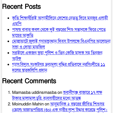
Recent Posts
কৃতি শিক্ষার্থীরাই আগামীদিনে দেশের নেতৃত্ব দিবে মনজুর এলাহী
এমপি
পাষন্ড বাবার কবল থেকে দুই বছরের শিশু সন্তানকে ফিরে পেতে
মায়ের আকুতি
মোল্লাহাটে জুলাই গণঅভ্যুত্থান দিবস উপলক্ষে বিএনপির আলোচনা
সভা ও দোয়া মাহফিল
সরাইলে একজন ভুয়া পুলিশ ও তিন কেজি মাদক সহ তিনজন
আটক
গ্যাস,বিদ্যুৎ সংকটসহ দ্রব্যমূল্য বৃদ্ধির প্রতিবাদে নরসিংদীতে ১১
দলের স্বারকলিপি প্রদান
Recent Comments
Mamasba uddinsmasba
on
ভবানীগঞ্জ বাজারে ১৭ লক্ষ
টাকার মালামাল চুরি, ব্যবসায়ীদের মধ্যে আতঙ্ক
Moinuddin Mahin
on
আনুমানিক ২ বছরের জীবিত শিশুসহ
(ছেলে) অজ্ঞাতপরিচয় (৩০) এক নারীর লাশ উদ্ধার করেছে পুলিশ।