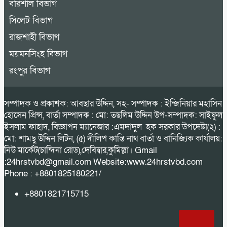
বরিশাল বিভাগ
সিলেট বিভাগ
রাজশাহী বিভাগ
ময়মনসিংহ বিভাগ
রংপুর বিভাগ
সম্পাদক ও প্রকাশক: আবছার উদ্দিন, সহ- সম্পাদক : ইন্জিনিয়ার মহাসিন
হোসেন প্রিন্স, বার্তা সম্পাদক : মো: তছলিম উদ্দিন উপ-সম্পাদক: সাইফুল
ইসলাম ফাহাদ, বিজ্ঞাপন ম্যানেজার :এমদাদুল হক সরকার উপদেষ্টা(২) :
মো: শামছু উদ্দিন লিটন, (৫) দীলিপ কান্তি নাথ বার্তা ও বানিজ্যিক কার্যালয়:
নিউ মার্কেট(চান্দিনা রোড),দেবিদ্বার,কুমিল্লা। Gmail
:24hrstvbd@gmail.com Website:www.24hrstvbd.com
Phone : +8801825180221/
+8801821715715