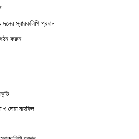
ক
১১ দলের স্বারকলিপি প্রদান
 গঠন করুন
আকুতি
া ও দোয়া মাহফিল
 স্বারকলিপি প্রদান