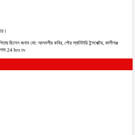
 হয়।
ায় ছিলেন জনাব মো: আলমগীর কবির, পৌর স্যানিটারি ইন্সপেক্টর, কালীগঞ্জ
সলাম 24 hrs tv