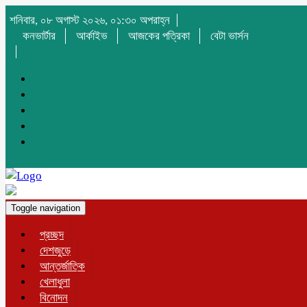
শনিবার, ০৮ অগাস্ট ২০২৬, ০১:৩০ অপরাহ্ন
কনভার্টার
আর্কাইভ
আজকের পত্রিকা
বেটা ভার্সন
Toggle navigation
প্রচ্ছদ
দেশজুড়ে
আন্তর্জাতিক
খেলাধুলা
বিনোদন