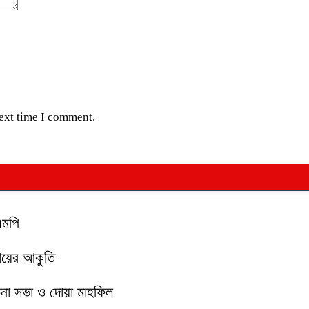
next time I comment.
এমপি
মায়ের আকুতি
চনা সভা ও দোয়া মাহফিল