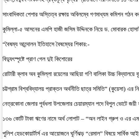
সাংবাদিকতা পেশার অস্তিত্ব রক্ষায় অবিলম্বে গণমাধ্যম কমিশন গঠন ক
কুমিল্লা-৫ আসনের এমপি হাজী জসিম উদ্দিনকে নিয়ে ড. মোবারক হোসা
“বৈষম্য আন্দোলন ইতিহাসে বৈষম্যের শিকার:-
বিদ্যুৎস্পৃষ্টে প্রাণ গেল দুই কিশোরের
রোটারী ক্লাব অব কুমিল্লা রয়েলের আছিয়া গণি বালিকা উচ্চ বিদ্যালয়ে 
চট্টগ্রাম বিশ্ববিদ্যালয় প্রাক্তন অর্থনীতি ছাত্র সমিতি” (কুয়েসা) এর
নেত্রকোনা জেলার পূর্বধলা উপজেলার চেয়ারম্যান পদে বিপুল ভোটে জয়ী
১৩৬ কোটি টাকা ঋণের নামে অর্থ লোপাট – “অন লাইন গ্রুপ ও এর এম.
পুলিশ হেডকোয়ার্টার্স এর আয়োজনে ঘূর্ণিঝড় “রেমাল” বিষয়ে সার্বিক আ