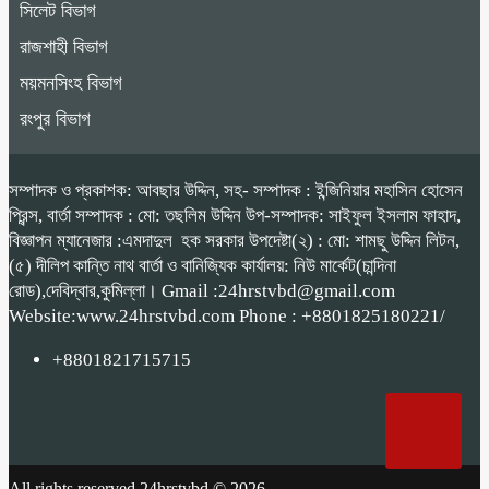
সিলেট বিভাগ
রাজশাহী বিভাগ
ময়মনসিংহ বিভাগ
রংপুর বিভাগ
সম্পাদক ও প্রকাশক: আবছার উদ্দিন, সহ- সম্পাদক : ইন্জিনিয়ার মহাসিন হোসেন
প্রিন্স, বার্তা সম্পাদক : মো: তছলিম উদ্দিন উপ-সম্পাদক: সাইফুল ইসলাম ফাহাদ,
বিজ্ঞাপন ম্যানেজার :এমদাদুল হক সরকার উপদেষ্টা(২) : মো: শামছু উদ্দিন লিটন,
(৫) দীলিপ কান্তি নাথ বার্তা ও বানিজ্যিক কার্যালয়: নিউ মার্কেট(চান্দিনা
রোড),দেবিদ্বার,কুমিল্লা। Gmail :24hrstvbd@gmail.com
Website:www.24hrstvbd.com Phone : +8801825180221/
+8801821715715
All rights reserved 24hrstvbd © 2026