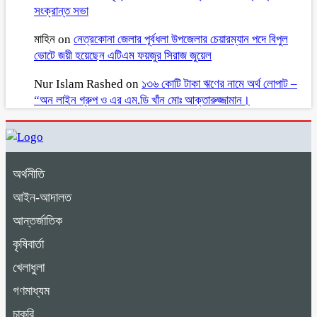
সংক্রান্ত সভা
মাহিন
on
নেত্রকোনা জেলার পূর্বধলা উপজেলার চেয়ারম্যান পদে বিপুল
ভোটে জয়ী হয়েছেন এটিএম ফয়জুর সিরাজ জুয়েল
Nur Islam Rashed
on
১৩৬ কোটি টাকা ঋণের নামে অর্থ লোপাট –
“অন লাইন গ্রুপ ও এর এম.ডি খাঁন মোঃ আক্তারুজ্জামান।
অর্থনীতি
আইন-আদালত
আন্তর্জাতিক
কৃষিবার্তা
খেলাধুলা
গণমাধ্যম
চাকুরি