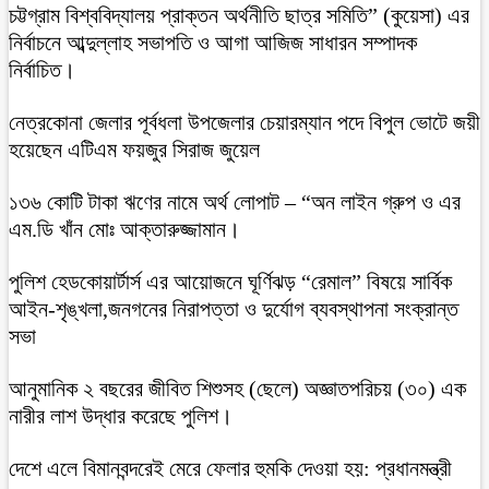
চট্টগ্রাম বিশ্ববিদ্যালয় প্রাক্তন অর্থনীতি ছাত্র সমিতি” (কুয়েসা) এর
নির্বাচনে আব্দুল্লাহ সভাপতি ও আগা আজিজ সাধারন সম্পাদক
নির্বাচিত।
নেত্রকোনা জেলার পূর্বধলা উপজেলার চেয়ারম্যান পদে বিপুল ভোটে জয়ী
হয়েছেন এটিএম ফয়জুর সিরাজ জুয়েল
১৩৬ কোটি টাকা ঋণের নামে অর্থ লোপাট – “অন লাইন গ্রুপ ও এর
এম.ডি খাঁন মোঃ আক্তারুজ্জামান।
পুলিশ হেডকোয়ার্টার্স এর আয়োজনে ঘূর্ণিঝড় “রেমাল” বিষয়ে সার্বিক
আইন-শৃঙ্খলা,জনগনের নিরাপত্তা ও দুর্যোগ ব্যবস্থাপনা সংক্রান্ত
সভা
আনুমানিক ২ বছরের জীবিত শিশুসহ (ছেলে) অজ্ঞাতপরিচয় (৩০) এক
নারীর লাশ উদ্ধার করেছে পুলিশ।
দেশে এলে বিমানবন্দরেই মেরে ফেলার হুমকি দেওয়া হয়: প্রধানমন্ত্রী