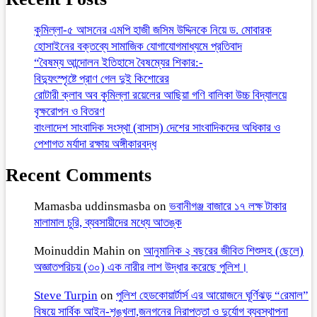
কুমিল্লা-৫ আসনের এমপি হাজী জসিম উদ্দিনকে নিয়ে ড. মোবারক
হোসাইনের বক্তব্যে সামাজিক যোগাযোগমাধ্যমে প্রতিবাদ
“বৈষম্য আন্দোলন ইতিহাসে বৈষম্যের শিকার:-
বিদ্যুৎস্পৃষ্টে প্রাণ গেল দুই কিশোরের
রোটারী ক্লাব অব কুমিল্লা রয়েলের আছিয়া গণি বালিকা উচ্চ বিদ্যালয়ে
বৃক্ষরোপন ও বিতরণ
বাংলাদেশ সাংবাদিক সংস্থা (বাসাস) দেশের সাংবাদিকদের অধিকার ও
পেশাগত মর্যাদা রক্ষায় অঙ্গীকারবদ্ধ
Recent Comments
Mamasba uddinsmasba
on
ভবানীগঞ্জ বাজারে ১৭ লক্ষ টাকার
মালামাল চুরি, ব্যবসায়ীদের মধ্যে আতঙ্ক
Moinuddin Mahin
on
আনুমানিক ২ বছরের জীবিত শিশুসহ (ছেলে)
অজ্ঞাতপরিচয় (৩০) এক নারীর লাশ উদ্ধার করেছে পুলিশ।
Steve Turpin
on
পুলিশ হেডকোয়ার্টার্স এর আয়োজনে ঘূর্ণিঝড় “রেমাল”
বিষয়ে সার্বিক আইন-শৃঙ্খলা,জনগনের নিরাপত্তা ও দুর্যোগ ব্যবস্থাপনা