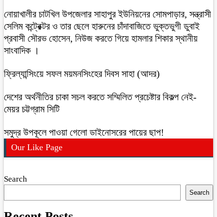
নোয়াখালীর চাটখিল উপজেলার সাহাপুর ইউনিয়নের সোমপাড়ার, সন্ত্রাসী
সেলিম কন্ট্রেক্টর ও তার ছেলে হারুনের চাঁদাবাজিতে ভুক্তভুগী ডুবাই
প্রবাসী সৌরভ হোসেন, নিউজ করতে গিয়ে হামলার শিকার স্থানীয়
সাংবাদিক ।
ফ্রিল্যান্সিংয়ে সফল ময়মনসিংহের দিবস সাহা (আদর)
দেশের অর্থনীতির চাকা সচল করতে সম্মিলিত প্রচেষ্টার বিকল্প নেই-
মেয়র চট্টগ্রাম সিটি
সমুদ্র উপকূলে পাওয়া গেলো ডাইনোসরের পায়ের ছাপ!
Our Like Page
Search
Search
Recent Posts