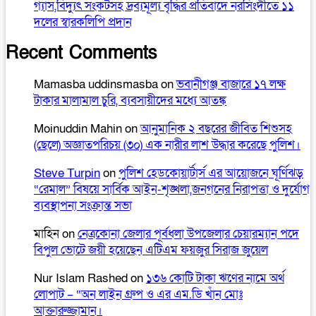
গ্যাস,বিদ্যুৎ সংকটসহ দ্রব্যমূল্য বৃদ্ধির প্রতিবাদে নরসিংদীতে ১১
দলের স্বারকলিপি প্রদান
Recent Comments
Mamasba uddinsmasba
on
ভবানীগঞ্জ বাজারে ১৭ লক্ষ
টাকার মালামাল চুরি, ব্যবসায়ীদের মধ্যে আতঙ্ক
Moinuddin Mahin
on
আনুমানিক ২ বছরের জীবিত শিশুসহ
(ছেলে) অজ্ঞাতপরিচয় (৩০) এক নারীর লাশ উদ্ধার করেছে পুলিশ।
Steve Turpin
on
পুলিশ হেডকোয়ার্টার্স এর আয়োজনে ঘূর্ণিঝড়
“রেমাল” বিষয়ে সার্বিক আইন-শৃঙ্খলা,জনগনের নিরাপত্তা ও দুর্যোগ
ব্যবস্থাপনা সংক্রান্ত সভা
মাহিন
on
নেত্রকোনা জেলার পূর্বধলা উপজেলার চেয়ারম্যান পদে
বিপুল ভোটে জয়ী হয়েছেন এটিএম ফয়জুর সিরাজ জুয়েল
Nur Islam Rashed
on
১৩৬ কোটি টাকা ঋণের নামে অর্থ
লোপাট – “অন লাইন গ্রুপ ও এর এম.ডি খাঁন মোঃ
আক্তারুজ্জামান।