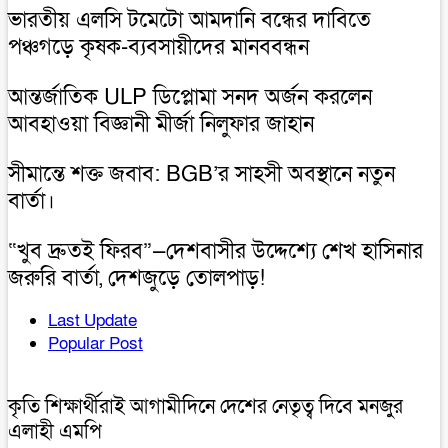
ভারতীয় এলসি টমেটো আমদানি বন্ধের দাবিতে
পঞ্চগড়ে কৃষক-ব্যবসায়ীদের মানববন্ধন
আন্তর্জাতিক ULP ডিপ্লোমা সনদ অর্জন করলেন
আবহাওয়া বিজ্ঞানী মীর্জা নিলুফার জাহান
সীমান্তে শক্ত জবাব: BGB’র সাহসী অবস্থানে নতুন
বার্তা।
“খুব দ্রুতই ফিরব”—দেশবাসীর উদ্দেশ্যে শেখ হাসিনার
জরুরি বার্তা, দেশজুড়ে তোলপাড়!
Last Update
Popular Post
কৃতি শিক্ষার্থীরাই আগামীদিনে দেশের নেতৃত্ব দিবে মনজুর
এলাহী এমপি