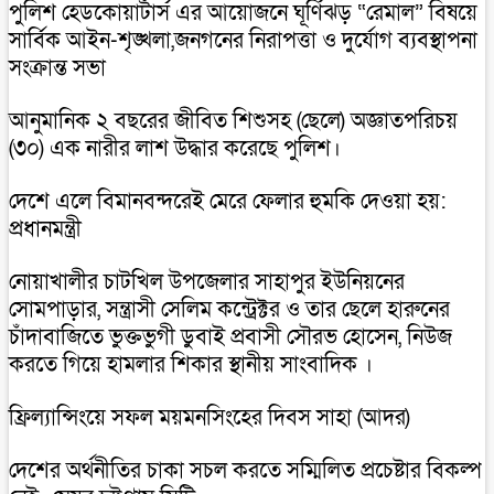
পুলিশ হেডকোয়ার্টার্স এর আয়োজনে ঘূর্ণিঝড় “রেমাল” বিষয়ে
সার্বিক আইন-শৃঙ্খলা,জনগনের নিরাপত্তা ও দুর্যোগ ব্যবস্থাপনা
সংক্রান্ত সভা
আনুমানিক ২ বছরের জীবিত শিশুসহ (ছেলে) অজ্ঞাতপরিচয়
(৩০) এক নারীর লাশ উদ্ধার করেছে পুলিশ।
দেশে এলে বিমানবন্দরেই মেরে ফেলার হুমকি দেওয়া হয়:
প্রধানমন্ত্রী
নোয়াখালীর চাটখিল উপজেলার সাহাপুর ইউনিয়নের
সোমপাড়ার, সন্ত্রাসী সেলিম কন্ট্রেক্টর ও তার ছেলে হারুনের
চাঁদাবাজিতে ভুক্তভুগী ডুবাই প্রবাসী সৌরভ হোসেন, নিউজ
করতে গিয়ে হামলার শিকার স্থানীয় সাংবাদিক ।
ফ্রিল্যান্সিংয়ে সফল ময়মনসিংহের দিবস সাহা (আদর)
দেশের অর্থনীতির চাকা সচল করতে সম্মিলিত প্রচেষ্টার বিকল্প