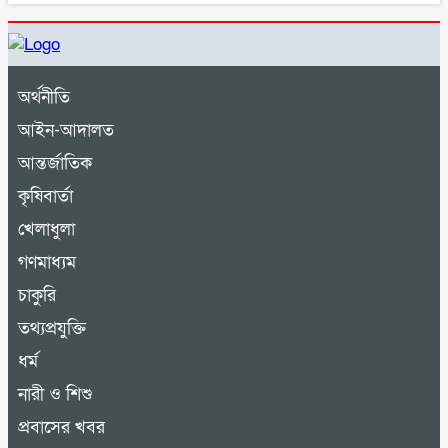
অর্থনীতি
আইন-আদালত
আন্তর্জাতিক
কৃষিবার্তা
খেলাধুলা
গণমাধ্যম
চাকুরি
তথ্যপ্রযুক্তি
ধর্ম
নারী ও শিশু
প্রবাসের খবর