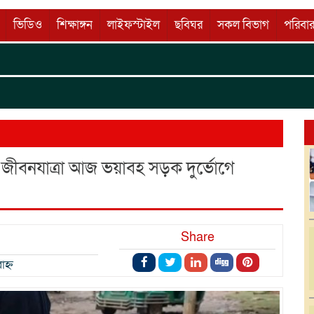
ভিডিও
শিক্ষাঙ্গন
লাইফস্টাইল
ছবিঘর
সকল বিভাগ
পরিবার
কৃতি
Wellco
জীবনযাত্রা আজ ভয়াবহ সড়ক দুর্ভোগে
Share
হ্ন