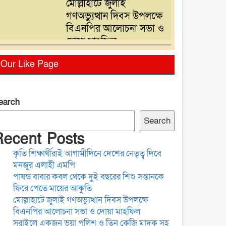
মোল্লাহাটে জুলাই
গণঅভ্যুত্থান দিবস উপলক্ষে
বিএনপির আলোচনা সভা ও
দোয়া মাহফিল
সরাইলে একজন ভুয়া পুলিশ
Our Like Page
ও তিন কেজি মাদক সহ
তিনজন আটক
earch
গ্যাস,বিদ্যুৎ সংকটসহ
Search
দ্রব্যমূল্য বৃদ্ধির প্রতিবাদে
Recent Posts
নরসিংদীতে ১১ দলের
কৃতি শিক্ষার্থীরাই আগামীদিনে দেশের নেতৃত্ব দিবে
স্বারকলিপি প্রদান
মনজুর এলাহী এমপি
সাংবাদিকতা পেশার অস্তিত্ব
পাষন্ড বাবার কবল থেকে দুই বছরের শিশু সন্তানকে
রক্ষায় অবিলম্বে গণমাধ্যম
ফিরে পেতে মায়ের আকুতি
কমিশন গঠন করুন
মোল্লাহাটে জুলাই গণঅভ্যুত্থান দিবস উপলক্ষে
বিএনপির আলোচনা সভা ও দোয়া মাহফিল
সরাইলে একজন ভুয়া পুলিশ ও তিন কেজি মাদক সহ