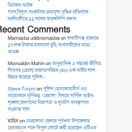
কুমিল্লা-৫ আসনের এমপি
তিনজন আটক
হাজী জসিম উদ্দিনকে নিয়ে
গ্যাস,বিদ্যুৎ সংকটসহ দ্রব্যমূল্য বৃদ্ধির প্রতিবাদে
ড. মোবারক হোসাইনের
নরসিংদীতে ১১ দলের স্বারকলিপি প্রদান
বক্তব্যে সামাজিক
Recent Comments
যোগাযোগমাধ্যমে প্রতিবাদ
“বৈষম্য আন্দোলন ইতিহাসে
Mamasba uddinsmasba
on
ভবানীগঞ্জ বাজারে
বৈষম্যের শিকার:-
১৭ লক্ষ টাকার মালামাল চুরি, ব্যবসায়ীদের মধ্যে
আতঙ্ক
Moinuddin Mahin
on
আনুমানিক ২ বছরের জীবিত
বিদ্যুৎস্পৃষ্টে প্রাণ গেল দুই
শিশুসহ (ছেলে) অজ্ঞাতপরিচয় (৩০) এক নারীর লাশ
কিশোরের
উদ্ধার করেছে পুলিশ।
Steve Turpin
on
পুলিশ হেডকোয়ার্টার্স এর
আয়োজনে ঘূর্ণিঝড় “রেমাল” বিষয়ে সার্বিক আইন-
রোটারী ক্লাব অব কুমিল্লা
শৃঙ্খলা,জনগনের নিরাপত্তা ও দুর্যোগ ব্যবস্থাপনা
রয়েলের আছিয়া গণি বালিকা
সংক্রান্ত সভা
উচ্চ বিদ্যালয়ে বৃক্ষরোপন ও
মাহিন
on
নেত্রকোনা জেলার পূর্বধলা উপজেলার
বিতরণ
চেয়ারম্যান পদে বিপুল ভোটে জয়ী হয়েছেন এটিএম