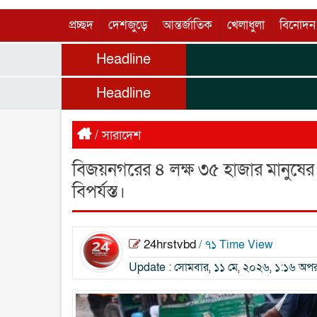
প্রচ্ছদ
দেশজুড়ে
আন্তর্জাতিক
খেলাধুলা
বিনোদন
Headline
Headline
/
সারাদেশ
বিজয়নগরের ৪ লক্ষ ৩৫ হাজার মানুষের 
বিপর্যস্ত।
24hrstvbd
/ ৭১ Time View
Update : সোমবার, ১১ মে, ২০২৬, ১:১৬ অপরা