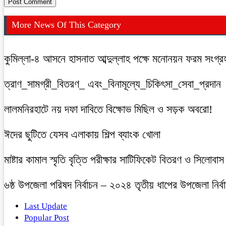
More News Of This Category
কুমিল্লা-৪ আসনে হাসনাত আব্দুল্লাহ পক্ষে মনোনয়ন ফরম সংগ্রহ
ত্রাণ_সামগ্রী_বিতরণ_ এবং_বিনামূল্যে_চিকিৎসা_সেবা_প্রদান
লালমনিরহাটে নয় দফা দাবিতে বিক্ষোভ মিছিল ও সড়ক অবরো!
ঈদের ছুটিতে যেসব এলাকায় শিল্প ব্যাংক খোলা
মাষ্টার কামাল স্মৃতি বৃত্তি পরীক্ষার সাটিফিকেট বিতরণ ও সিলোবা
৬ষ্ঠ উপজেলা পরিষদ নির্বাচন – ২০২৪ তৃতীয় ধাপের উপজেলা নির্ব
Last Update
Popular Post