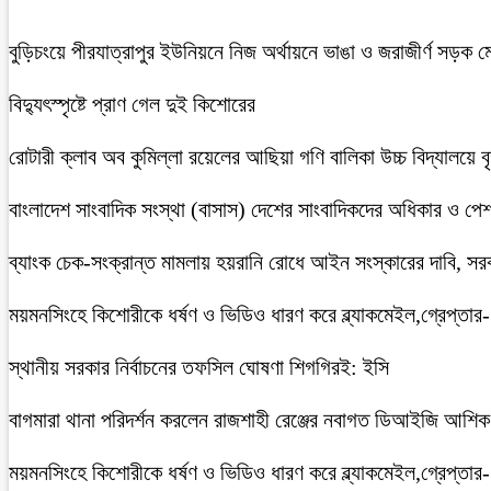
বুড়িচংয়ে পীরযাত্রাপুর ইউনিয়নে নিজ অর্থায়নে ভাঙা ও জরাজীর্ণ সড়ক ম
বিদ্যুৎস্পৃষ্টে প্রাণ গেল দুই কিশোরের
রোটারী ক্লাব অব কুমিল্লা রয়েলের আছিয়া গণি বালিকা উচ্চ বিদ্যালয়ে 
বাংলাদেশ সাংবাদিক সংস্থা (বাসাস) দেশের সাংবাদিকদের অধিকার ও পেশাগত
ব্যাংক চেক-সংক্রান্ত মামলায় হয়রানি রোধে আইন সংস্কারের দাবি, সরকা
ময়মনসিংহে কিশোরীকে ধর্ষণ ও ভিডিও ধারণ করে ব্ল্যাকমেইল,গ্রেপ্তার
স্থানীয় সরকার নির্বাচনের তফসিল ঘোষণা শিগগিরই: ইসি
বাগমারা থানা পরিদর্শন করলেন রাজশাহী রেঞ্জের নবাগত ডিআইজি আশি
ময়মনসিংহে কিশোরীকে ধর্ষণ ও ভিডিও ধারণ করে ব্ল্যাকমেইল,গ্রেপ্তার