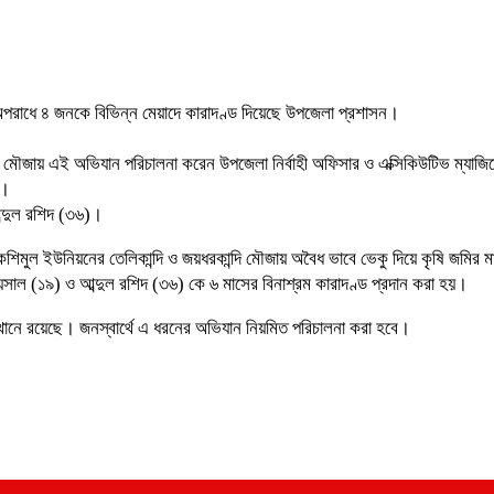
র অপরাধে ৪ জনকে বিভিন্ন মেয়াদে কারাদণ্ড দিয়েছে উপজেলা প্রশাসন।
ি মৌজায় এই অভিযান পরিচালনা করেন উপজেলা নির্বাহী অফিসার ও এক্সিকিউটিভ ম্যাজি
ে।
ব্দুল রশিদ (৩৬)।
মুল ইউনিয়নের তেলিকান্দি ও জয়ধরকান্দি মৌজায় অবৈধ ভাবে ভেকু দিয়ে কৃষি জমির মাট
সাল (১৯) ও আব্দুল রশিদ (৩৬) কে ৬ মাসের বিনাশ্রম কারাদণ্ড প্রদান করা হয়।
্থানে রয়েছে। জনস্বার্থে এ ধরনের অভিযান নিয়মিত পরিচালনা করা হবে।