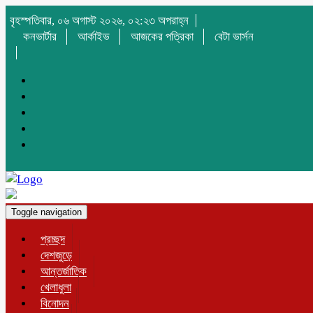
বৃহস্পতিবার, ০৬ অগাস্ট ২০২৬, ০২:২৩ অপরাহ্ন
কনভার্টার
আর্কাইভ
আজকের পত্রিকা
বেটা ভার্সন
Toggle navigation
প্রচ্ছদ
দেশজুড়ে
আন্তর্জাতিক
খেলাধুলা
বিনোদন