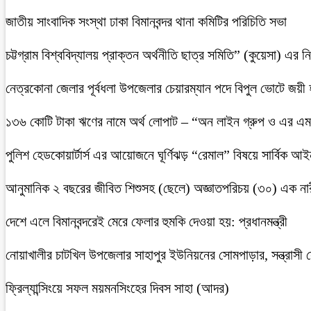
জাতীয় সাংবাদিক সংস্থা ঢাকা বিমানবন্দর থানা কমিটির পরিচিতি সভা
চট্টগ্রাম বিশ্ববিদ্যালয় প্রাক্তন অর্থনীতি ছাত্র সমিতি” (কুয়েসা) এর
নেত্রকোনা জেলার পূর্বধলা উপজেলার চেয়ারম্যান পদে বিপুল ভোটে জয়ী
১৩৬ কোটি টাকা ঋণের নামে অর্থ লোপাট – “অন লাইন গ্রুপ ও এর এম.
পুলিশ হেডকোয়ার্টার্স এর আয়োজনে ঘূর্ণিঝড় “রেমাল” বিষয়ে সার্বিক আ
আনুমানিক ২ বছরের জীবিত শিশুসহ (ছেলে) অজ্ঞাতপরিচয় (৩০) এক নার
দেশে এলে বিমানবন্দরেই মেরে ফেলার হুমকি দেওয়া হয়: প্রধানমন্ত্রী
নোয়াখালীর চাটখিল উপজেলার সাহাপুর ইউনিয়নের সোমপাড়ার, সন্ত্রাসী সে
ফ্রিল্যান্সিংয়ে সফল ময়মনসিংহের দিবস সাহা (আদর)