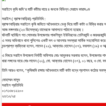
সরাইলে কৃষি জমি’র মাটি কাঁটার দায়ে ৪ জনকে বিভিন্ন মেয়াদে কারাদণ্ড
সরাইল ( ব্রাহ্মণবাড়িয়া) প্রতিনিধি :
ব্রাহ্মণবাড়িয়ার সরাইলে কৃষি জমিতে অবৈধভাবে ভেকু দিয়ে মাটি কাটা ও বিক্রি করা
আজ মঙ্গলবার (২৩ ডিসেম্বর) তাদেরকে আদালতে পাঠানো হয়েছে।
ঘটনাটি ঘটেছিল গত সোমবার উপজেলার পাকশিমুল ইউনিয়নের তেলিকান্দি ও জয়ধরকান্দ
এ সময় অভিযানে থানা পুলিশের একটি দল ও আনসার সদস্যরা সার্বিক সহযোগিতা কর
দন্ডপ্রাপ্ত ব্যক্তিরা হলেন, লাদেন (২২), আক্তার হোসেন (৩৭), ফয়সাল (১৯) ও আ
এ বিষয়ে সরাইল উপজেলা নির্বাহী অফিসার মোঃ আবুবকর সরকার বলেন, উপজেলার পাকশি
ধারা লঙ্গনের দায়ে মোঃ লাদেন (২২), মো. আক্তার হোসেন (৩৭), ০১ বছর, ও মো. ফয়
তিনি আরও বলেন, “কৃষিজমি রক্ষায় অবৈধভাবে মাটি কাটা বন্ধে প্রশাসন কঠোর অবস
মোহাম্মদ মাসুদ
সরাইল প্রতিনিধি
০১৭১৩৮১২২০০
২৩/১২/২৫