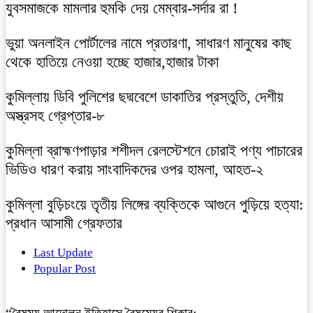
যুবসমাজকে মামলার হুমকি দেয় মেম্বার-সর্দার রা !
ভুয়া অনলাইন পোর্টালের নামে প্রতারণা, সাধারণ মানুষের কাছ
থেকে হাতিয়ে নেওয়া হচ্ছে হাজার,হাজার টাকা
কুমিল্লায় ডিবি পুলিশের ছদ্মবেশে ডাকাতির প্রস্তুতি, দেশীয়
অস্ত্রসহ গ্রেপ্তার-৮
কুমিল্লা ব্রাহ্মণপাড়ার শশীদল রেলস্টেশনে চোরাই পণ্য পাচারের
ভিডিও ধারণ করায় সাংবাদিকদের ওপর হামলা, আহত-২
কুমিল্লা বুড়িচংয়ে তৃতীয় লিঙ্গের ব্যক্তিকে আগুনে পুড়িয়ে হত্যা:
প্রধান আসামী গ্রেফতার
Last Update
Popular Post
“বৈষম্য আন্দোলন ইতিহাসে বৈষম্যের শিকার:-