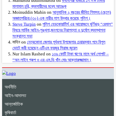
Mamasba uddinsmasba
on
ভবানীগঞ্জ বাজারে ১৭ লক্ষ টাকার
মালামাল চুরি, ব্যবসায়ীদের মধ্যে আতঙ্ক
Moinuddin Mahin
on
আনুমানিক ২ বছরের জীবিত শিশুসহ (ছেলে)
অজ্ঞাতপরিচয় (৩০) এক নারীর লাশ উদ্ধার করেছে পুলিশ।
Steve Turpin
on
পুলিশ হেডকোয়ার্টার্স এর আয়োজনে ঘূর্ণিঝড় “রেমাল”
বিষয়ে সার্বিক আইন-শৃঙ্খলা,জনগনের নিরাপত্তা ও দুর্যোগ ব্যবস্থাপনা
সংক্রান্ত সভা
মাহিন
on
নেত্রকোনা জেলার পূর্বধলা উপজেলার চেয়ারম্যান পদে বিপুল
ভোটে জয়ী হয়েছেন এটিএম ফয়জুর সিরাজ জুয়েল
Nur Islam Rashed
on
১৩৬ কোটি টাকা ঋণের নামে অর্থ লোপাট –
“অন লাইন গ্রুপ ও এর এম.ডি খাঁন মোঃ আক্তারুজ্জামান।
অর্থনীতি
আইন-আদালত
আন্তর্জাতিক
কৃষিবার্তা