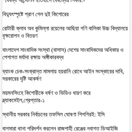
বিদ্যুৎস্পৃষ্টে প্রাণ গেল দুই কিশোরের
রোটারী ক্লাব অব কুমিল্লা রয়েলের আছিয়া গণি বালিকা উচ্চ বিদ্যালয়ে
বৃক্ষরোপন ও বিতরণ
বাংলাদেশ সাংবাদিক সংস্থা (বাসাস) দেশের সাংবাদিকদের অধিকার ও
পেশাগত মর্যাদা রক্ষায় অঙ্গীকারবদ্ধ
ব্যাংক চেক-সংক্রান্ত মামলায় হয়রানি রোধে আইন সংস্কারের দাবি,
সরকারের দৃষ্টি আকর্ষণ
ময়মনসিংহে কিশোরীকে ধর্ষণ ও ভিডিও ধারণ করে
ব্ল্যাকমেইল,গ্রেপ্তার-১
স্থানীয় সরকার নির্বাচনের তফসিল ঘোষণা শিগগিরই: ইসি
বাগমারা থানা পরিদর্শন করলেন রাজশাহী রেঞ্জের নবাগত ডিআইজি