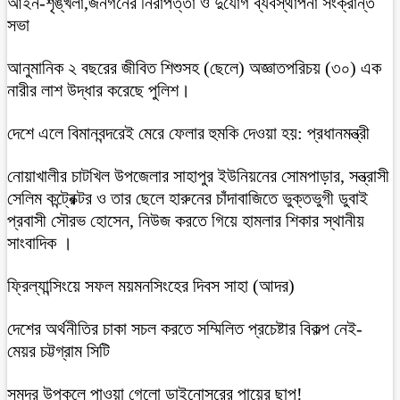
আইন-শৃঙ্খলা,জনগনের নিরাপত্তা ও দুর্যোগ ব্যবস্থাপনা সংক্রান্ত
সভা
আনুমানিক ২ বছরের জীবিত শিশুসহ (ছেলে) অজ্ঞাতপরিচয় (৩০) এক
নারীর লাশ উদ্ধার করেছে পুলিশ।
দেশে এলে বিমানবন্দরেই মেরে ফেলার হুমকি দেওয়া হয়: প্রধানমন্ত্রী
নোয়াখালীর চাটখিল উপজেলার সাহাপুর ইউনিয়নের সোমপাড়ার, সন্ত্রাসী
সেলিম কন্ট্রেক্টর ও তার ছেলে হারুনের চাঁদাবাজিতে ভুক্তভুগী ডুবাই
প্রবাসী সৌরভ হোসেন, নিউজ করতে গিয়ে হামলার শিকার স্থানীয়
সাংবাদিক ।
ফ্রিল্যান্সিংয়ে সফল ময়মনসিংহের দিবস সাহা (আদর)
দেশের অর্থনীতির চাকা সচল করতে সম্মিলিত প্রচেষ্টার বিকল্প নেই-
মেয়র চট্টগ্রাম সিটি
সমুদ্র উপকূলে পাওয়া গেলো ডাইনোসরের পায়ের ছাপ!