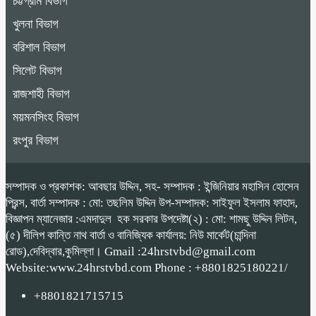
চট্টগ্রাম বিভাগ
খুলনা বিভাগ
বরিশাল বিভাগ
সিলেট বিভাগ
রাজশাহী বিভাগ
ময়মনসিংহ বিভাগ
রংপুর বিভাগ
সম্পাদক ও প্রকাশক: আবছার উদ্দিন, সহ- সম্পাদক : ইন্জিনিয়ার মহাসিন হোসেন
প্রিন্স, বার্তা সম্পাদক : মো: তছলিম উদ্দিন উপ-সম্পাদক: সাইফুল ইসলাম ফাহাদ,
বিজ্ঞাপন ম্যানেজার :এমদাদুল হক সরকার উপদেষ্টা(২) : মো: শামছু উদ্দিন লিটন,
(৫) দীলিপ কান্তি নাথ বার্তা ও বানিজ্যিক কার্যালয়: নিউ মার্কেট(চান্দিনা
রোড),দেবিদ্বার,কুমিল্লা। Gmail :24hrstvbd@gmail.com
Website:www.24hrstvbd.com Phone : +8801825180221/
+8801821715715