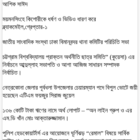
আশিক সাঈদ
ময়মনসিংহে কিশোরীকে ধর্ষণ ও ভিডিও ধারণ করে
ব্ল্যাকমেইল,গ্রেপ্তার-১
জাতীয় সাংবাদিক সংস্থা ঢাকা বিমানবন্দর থানা কমিটির পরিচিতি সভা
চট্টগ্রাম বিশ্ববিদ্যালয় প্রাক্তন অর্থনীতি ছাত্র সমিতি” (কুয়েসা) এর
নির্বাচনে আব্দুল্লাহ সভাপতি ও আগা আজিজ সাধারন সম্পাদক
নির্বাচিত।
নেত্রকোনা জেলার পূর্বধলা উপজেলার চেয়ারম্যান পদে বিপুল ভোটে জয়ী
হয়েছেন এটিএম ফয়জুর সিরাজ জুয়েল
১৩৬ কোটি টাকা ঋণের নামে অর্থ লোপাট – “অন লাইন গ্রুপ ও এর
এম.ডি খাঁন মোঃ আক্তারুজ্জামান।
পুলিশ হেডকোয়ার্টার্স এর আয়োজনে ঘূর্ণিঝড় “রেমাল” বিষয়ে সার্বিক